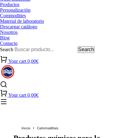
Productos
Personalización
Commodities
Material de laboratorio
Descargar catálogo
Nosotros
Blog
Contacto
Search
Search
Your cart
0,00
€
Your cart
0,00
€
Estás aquí:
Inicio
Commodities