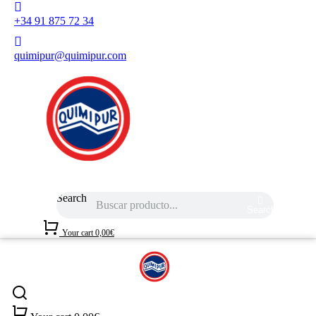
+34 91 875 72 34
quimipur@quimipur.com
Search
Search
Your cart
0,00
€